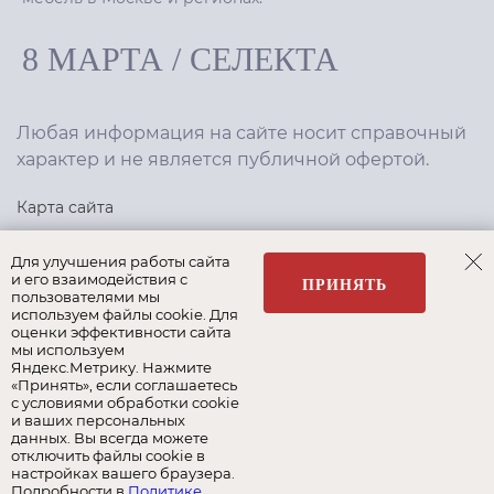
8 МАРТА
/
СЕЛЕКТА
Любая информация на сайте носит справочный
характер и не является публичной офертой.
Карта сайта
Политика конфиденциальности
Для улучшения работы сайта
и его взаимодействия с
ПРИНЯТЬ
пользователями мы
используем файлы cookie. Для
Создание сайта
,
интернет-маркетинг
—
Текарт
.
оценки эффективности сайта
мы используем
Яндекс.Метрику. Нажмите
«Принять», если соглашаетесь
с условиями обработки cookie
и ваших персональных
Наши бренды:
данных. Вы всегда можете
отключить файлы cookie в
8 Марта
Селекта
Roy Bosh
настройках вашего браузера.
Подробности в
Политике