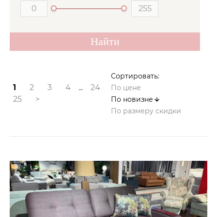
Сортировать:
1
2
3
4
...
24
По цене
25
>
По новизне
По размеру скидки