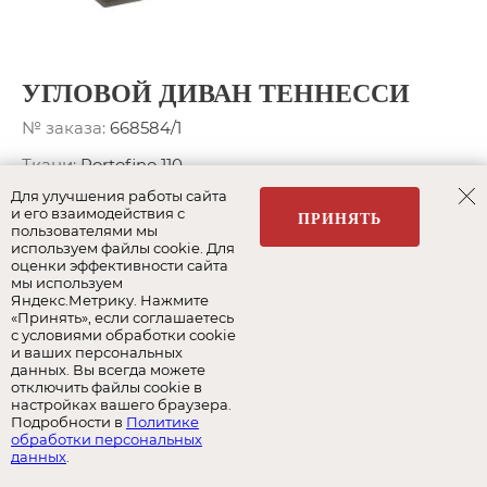
УГЛОВОЙ ДИВАН ТЕННЕССИ
№ заказа:
668584/1
Ткани:
Portofino 110
Для улучшения работы сайта
Спальное место:
197 x 160 см.
и его взаимодействия с
ПРИНЯТЬ
пользователями мы
Ширина:
297 см.
используем файлы cookie. Для
оценки эффективности сайта
Глубина:
195 см.
мы используем
Яндекс.Метрику. Нажмите
Подробнее о модели
«Принять», если соглашаетесь
с условиями обработки cookie
и ваших персональных
615 974
РУБ.
данных. Вы всегда можете
отключить файлы cookie в
настройках вашего браузера.
977 737 РУБ.
Подробности в
Политике
обработки персональных
СКИДКА
37%
данных
.