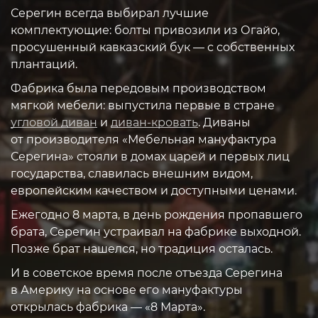
Серегин всегда выбирал лучшие
комплектующие: болты привозили из Огайо,
просушенный кавказский бук — с собственных
плантаций.
Фабрика была передовым производством
мягкой мебели: выпустила первые в стране
угловой диван
и
диван-кровать
. Диваны
от производителя «Мебельная мануфактура
Серегина» стояли в домах царей и первых лиц
государства, славилась внешним видом,
европейским качеством и доступными ценами.
Ежегодно 8 марта, в день рождения пропавшего
брата, Серегин устраивал на фабрике выходной.
Позже брат нашелся, но традиция осталась.
И в советское время после отъезда Серегина
в Америку на основе его мануфактуры
открылась фабрика — «8 Марта».