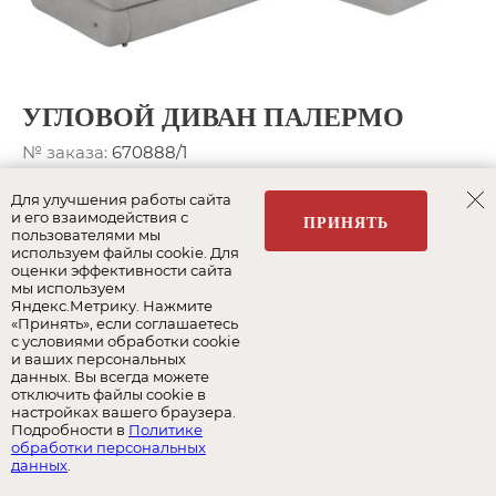
УГЛОВОЙ ДИВАН ПАЛЕРМО
№ заказа:
670888/1
Ткани:
Relax _\197
Для улучшения работы сайта
и его взаимодействия с
ПРИНЯТЬ
Размеры:
241 x 171 см
пользователями мы
используем файлы cookie. Для
Спальное место:
195 x 135 см
оценки эффективности сайта
мы используем
Цена за комплект
Яндекс.Метрику. Нажмите
«Принять», если соглашаетесь
Подробнее о модели
с условиями обработки cookie
и ваших персональных
данных. Вы всегда можете
отключить файлы cookie в
895 072
РУБ.
настройках вашего браузера.
Подробности в
Политике
1 278 674 РУБ.
обработки персональных
данных
.
СКИДКА
30%