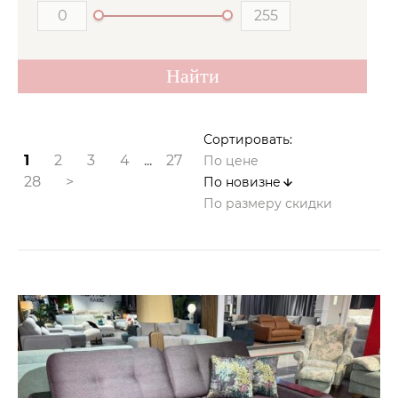
Сортировать:
1
2
3
4
...
27
По цене
28
>
По новизне
По размеру скидки