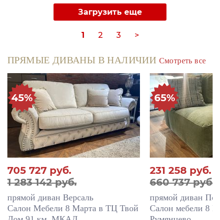
Загрузить еще
1
2
3
>
ПРЯМЫЕ ДИВАНЫ В НАЛИЧИИ
Смотреть все
45%
65%
705 727
руб.
231 258
руб.
1 283 142 руб.
660 737 руб.
прямой диван Версаль
прямой диван По
Салон Мебели 8 Марта в ТЦ Твой
Салон мебели 8 М
Дом 91 км. МКАД
Румянцево