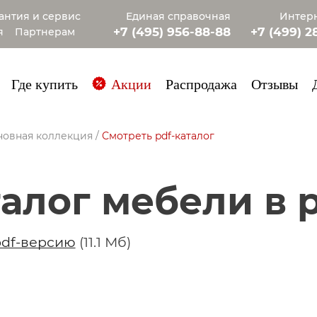
антия и сервис
Единая справочная
Интерн
+7 (495) 956-88-88
+7 (499) 2
я
Партнерам
+7 (985) 4
Где купить
Акции
Распродажа
Отзывы
новная коллекция
/
Смотреть pdf-каталог
талог мебели в 
pdf-версию
(11.1 Мб)