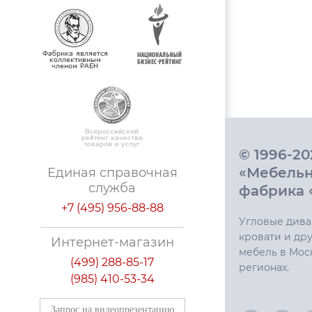
© 1996-2
«Мебель
Единая справочная
служба
фабрика 
+7 (495) 956-88-88
Угловые дива
кровати и дру
Интернет-магазин
мебель в Мос
(499) 288-85-17
регионах.
(985) 410-53-34
Запрос на видеопрезентацию