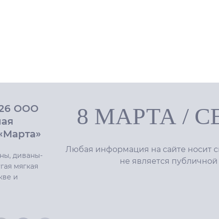
026 ООО
8 МАРТА
/
С
ная
«Марта»
Любая информация на сайте носит с
ны, диваны-
не является публичной
гая мягкая
кве и