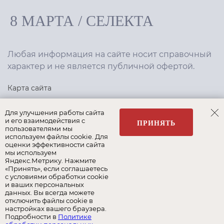
8 МАРТА
/
СЕЛЕКТА
Любая информация на сайте носит справочный
характер и не является публичной офертой.
Карта сайта
Политика конфиденциальности
Для улучшения работы сайта
и его взаимодействия с
ПРИНЯТЬ
пользователями мы
используем файлы cookie. Для
Создание сайта
,
интернет-маркетинг
—
Текарт
.
оценки эффективности сайта
мы используем
Яндекс.Метрику. Нажмите
«Принять», если соглашаетесь
с условиями обработки cookie
и ваших персональных
Наши бренды:
данных. Вы всегда можете
отключить файлы cookie в
8 Марта
Селекта
Roy Bosh
настройках вашего браузера.
Подробности в
Политике