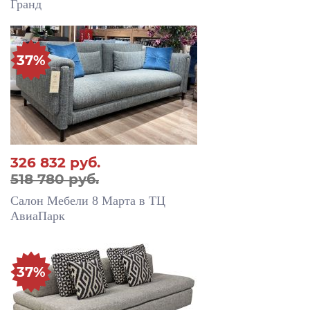
Гранд
37%
326 832
руб.
518 780 руб.
Салон Мебели 8 Марта в ТЦ
АвиаПарк
37%