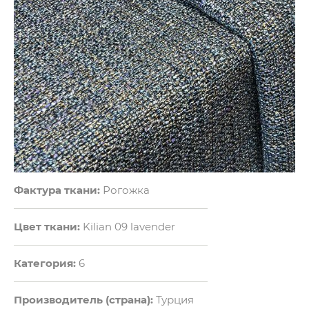
Фактура ткани:
Рогожка
Цвет ткани:
Kilian 09 lavender
Категория:
6
Производитель (страна):
Турция