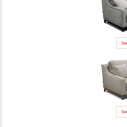
За
За