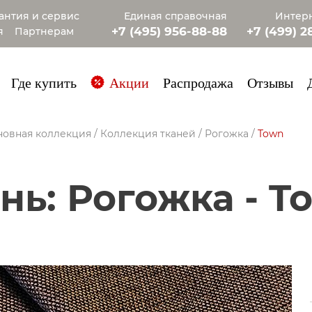
антия и сервис
Единая справочная
Интерн
+7 (495) 956-88-88
+7 (499) 2
я
Партнерам
+7 (985) 4
Где купить
Акции
Распродажа
Отзывы
новная коллекция
/
Коллекция тканей
/
Рогожка
/
Town