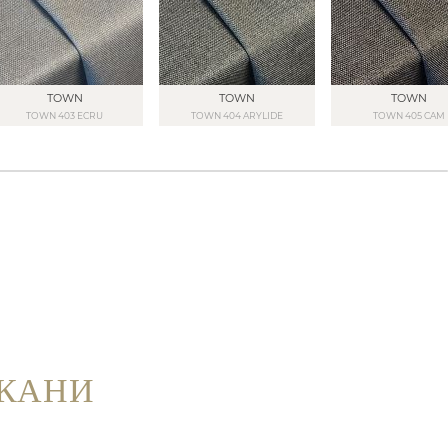
TOWN
TOWN
TOWN
TOWN 403 ECRU
TOWN 404 ARYLIDE
TOWN 405 CAM
ТКАНИ