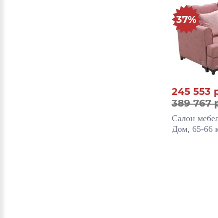
37%
245 553
389 767 
Салон мебе
Дом, 65-66