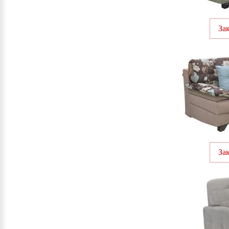
За
За