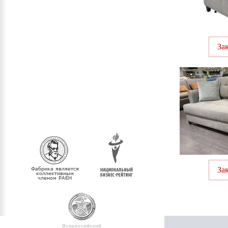
За
За