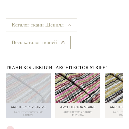
Каталог ткани Шенилл
Весь каталог тканей
ТКАНИ КОЛЛЕКЦИИ "ARCHITECTOR STRIPE"
ARCHITECTOR STRIPE
ARCHITECTOR STRIPE
ARCHITECT
ARCHITECTOR STRIPE
ARCHITECTOR STRIPE
ARCHITECTO
APEROL
FUCHSIA
LEMON