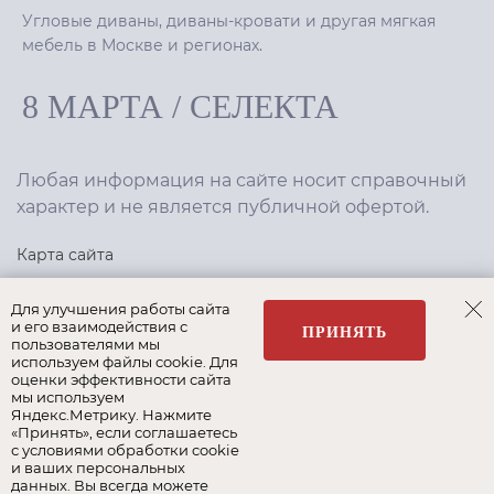
Угловые диваны, диваны-кровати и другая мягкая
мебель в Москве и регионах.
8 МАРТА
/
СЕЛЕКТА
Любая информация на сайте носит справочный
характер и не является публичной офертой.
Карта сайта
Политика конфиденциальности
Для улучшения работы сайта
и его взаимодействия с
ПРИНЯТЬ
пользователями мы
используем файлы cookie. Для
Создание сайта
,
интернет-маркетинг
—
Текарт
.
оценки эффективности сайта
мы используем
Яндекс.Метрику. Нажмите
«Принять», если соглашаетесь
с условиями обработки cookie
и ваших персональных
Наши бренды:
данных. Вы всегда можете