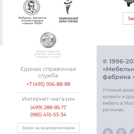
За
© 1996-2
«Мебель
Единая справочная
служба
фабрика 
+7 (495) 956-88-88
Угловые дива
кровати и дру
Интернет-магазин
мебель в Мос
(499) 288-85-17
регионах.
(985) 410-53-34
Запрос на видеопрезентацию