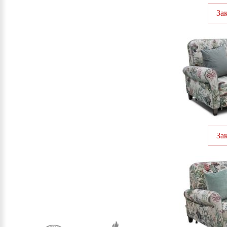
За
За