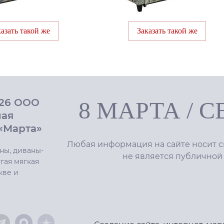
казать такой же
Заказать такой же
026 ООО
8 МАРТА
/
С
ная
«Марта»
Любая информация на сайте носит с
ны, диваны-
не является публичной
гая мягкая
кве и