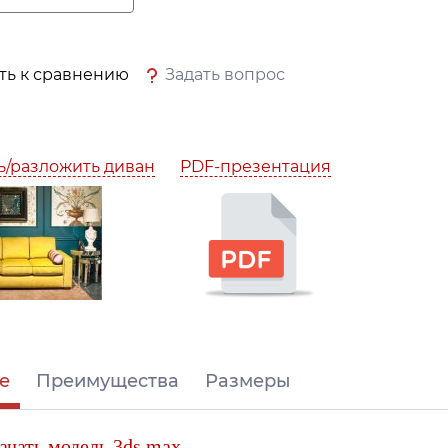
ть к сравнению
Задать вопрос
ь/разложить диван
PDF-презентация
е
Преимущества
Размеры
ачать модель 3ds max