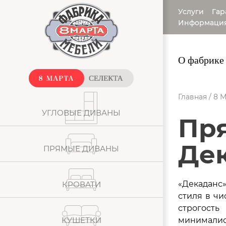
Услуги
Гар
Информаци
О фабрике
Главная
/
8 М
УГЛОВЫЕ ДИВАНЫ
прямой диван
Де
ПРЯМЫЕ ДИВАНЫ
«Декаданс
КРОВАТИ
стиля в чи
строгость
КУШЕТКИ
минимали