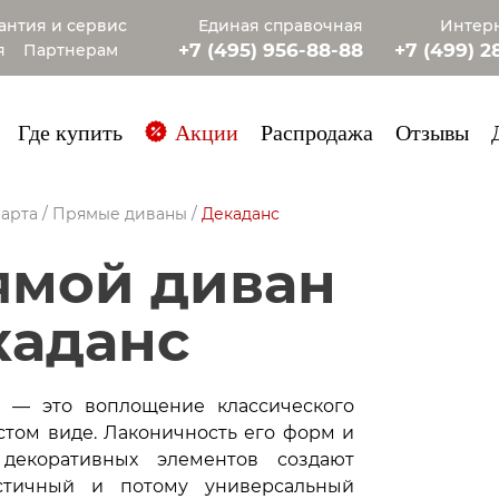
антия и сервис
Единая справочная
Интерн
+7 (495) 956-88-88
+7 (499) 2
я
Партнерам
+7 (985) 4
Где купить
Акции
Распродажа
Отзывы
арта
/
Прямые диваны
/
Декаданс
каданс
» — это воплощение классического
стом виде. Лаконичность его форм и
 декоративных элементов создают
стичный и потому универсальный