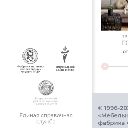
ПР
Г
от
© 1996-2
«Мебель
Единая справочная
служба
фабрика 