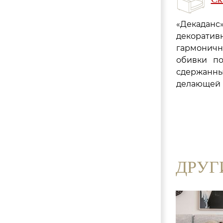
«Декаданс
декоратив
гармоничн
обивки по
сдержанны
делающей 
ДРУГ