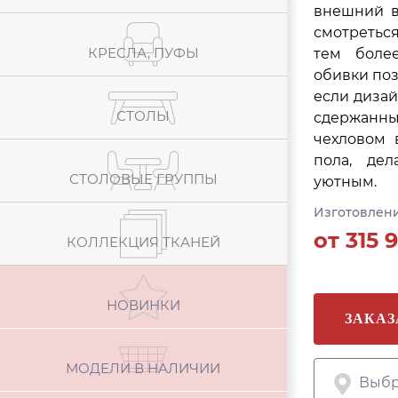
внешний в
смотретьс
КРЕСЛА, ПУФЫ
тем боле
обивки поз
если дизай
СТОЛЫ
сдержанны
чехловом 
пола, де
СТОЛОВЫЕ ГРУППЫ
уютным.
Изготовлени
от
315 9
КОЛЛЕКЦИЯ ТКАНЕЙ
НОВИНКИ
ЗАКАЗ
МОДЕЛИ В НАЛИЧИИ
Выбр