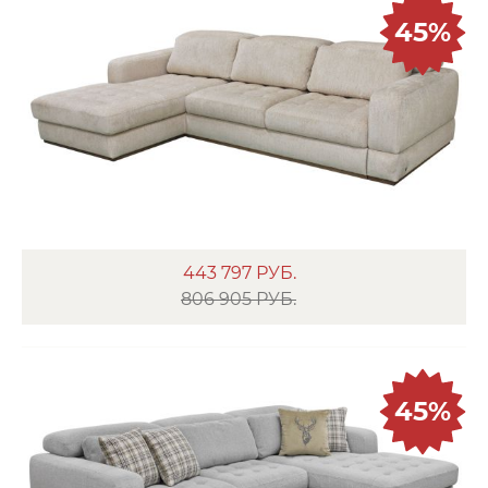
45%
443 797
РУБ.
806 905 РУБ.
45%