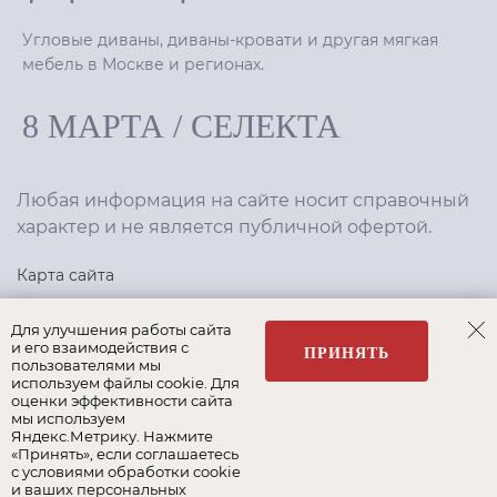
Угловые диваны, диваны-кровати и другая мягкая
мебель в Москве и регионах.
8 МАРТА
/
СЕЛЕКТА
Любая информация на сайте носит справочный
характер и не является публичной офертой.
Карта сайта
Политика конфиденциальности
Для улучшения работы сайта
и его взаимодействия с
ПРИНЯТЬ
пользователями мы
используем файлы cookie. Для
Создание сайта
,
интернет-маркетинг
—
Текарт
.
оценки эффективности сайта
мы используем
Яндекс.Метрику. Нажмите
«Принять», если соглашаетесь
с условиями обработки cookie
и ваших персональных
Наши бренды: