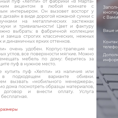
ный пуф «Хеппи» от фабрики «8 Марта»
рким акцентом в любой комнате с
Запол
ым интерьером. Он вызовет восторг у
кнопку
: дизайн в виде дорогой кожаной сумки с
с Вами
ручками на металлических застежках
скуки и тривиальности! Цвет и фактуру
Ваше и
ожно выбрать: в фабричной коллекции
 и замша строгих классических, нежных
 и динамичных ярких оттенков.
Контак
телефо
и» очень удобен. Корпус-трапеция не
ых углов, все поверхности мягкие. Можно
Дополн
емещать мебель по дому: беритесь за
информ
щите пуф в нужное место.
е купить пуф «Хеппи» из наличия или
ь в подходящем варианте обивки.
уем вызвать «мобильного менеджера»,
мо дома посмотреть образцы материалов,
 договор и внести оплату. Услуга
 бесплатная.
 размеры