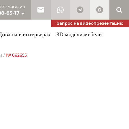
ет-магазин
88-85-17
10-53-34
Запрос на видеопрезентацию
Диваны в интерьерах
3D модели мебели
и
/
№ 662655