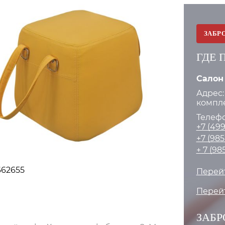
ЗАБР
ГДЕ 
Салон
Адрес
комплек
Телефо
+7 (499
+7 (985
+ 7 (98
662655
Перейт
Перейт
ЗАБР