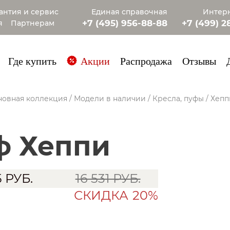
антия и сервис
Единая справочная
Интерн
+7 (495) 956-88-88
+7 (499) 2
я
Партнерам
+7 (985) 4
Где купить
Акции
Распродажа
Отзывы
новная коллекция
/
Модели в наличии
/
Кресла, пуфы
/
Хепп
уф Хеппи
5
РУБ.
16 531 РУБ.
СКИДКА
20%