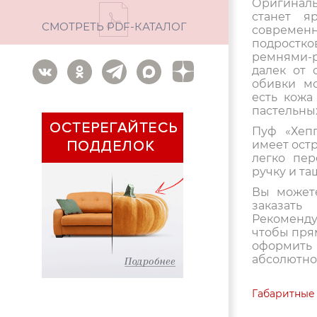
Оригиналь
станет я
СМОТРЕТЬ PDF-КАТАЛОГ
современн
подростков
ремнями-
далек от 
обивки м
есть кожа
пастельных
Пуф «Хепп
имеет остр
легко пер
ручку и та
Вы может
заказат
Рекоменд
чтобы пря
оформить
абсолютно
Габаритные