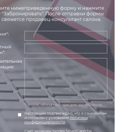
ните нижеприведенную форму и нажмите
 "Забронировать". После отправки формы
 свяжется продавец-консультант салона.
мя*:
тный
н*:
ительная
ация:
* - поля, обязательные для заполнения
Настоящим подтверждаю, что я ознакомлен
и согласен с условиями
политики
конфиденциальности
.
Сайт защищен Yandex SmartCaptcha.