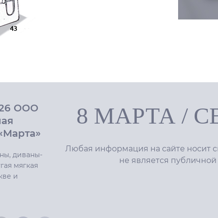
026 ООО
8 МАРТА
/
С
ная
«Марта»
Любая информация на сайте носит с
ны, диваны-
не является публичной
гая мягкая
кве и