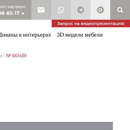
ет-магазин
88-85-17
10-53-34
Запрос на видеопрезентацию
Диваны в интерьерах
3D модели мебели
и
/
№ 661439