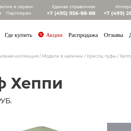
антия и сервис
Единая справочная
Интерн
+7 (495) 956-88-88
+7 (499) 2
я
Партнерам
+7 (985) 4
Где купить
Акции
Распродажа
Отзывы
новная коллекция
/
Модели в наличии
/
Кресла, пуфы
/
Хепп
уф Хеппи
УБ.