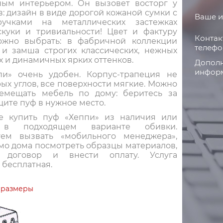
ым интерьером. Он вызовет восторг у
: дизайн в виде дорогой кожаной сумки с
Ваше и
ручками на металлических застежках
скуки и тривиальности! Цвет и фактуру
Контак
ожно выбрать: в фабричной коллекции
телефо
 и замша строгих классических, нежных
 и динамичных ярких оттенков.
Дополн
информ
и» очень удобен. Корпус-трапеция не
ых углов, все поверхности мягкие. Можно
емещать мебель по дому: беритесь за
щите пуф в нужное место.
е купить пуф «Хеппи» из наличия или
ь в подходящем варианте обивки.
уем вызвать «мобильного менеджера»,
мо дома посмотреть образцы материалов,
 договор и внести оплату. Услуга
 бесплатная.
 размеры