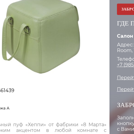
ЗАБР
ГДЕ 
Салон
Адрес:
Room, 
Телефо
+7 (985
Перейт
Перейт
661439
ЗАБР
ожа А
Запол
кнопку
ный пуф «Хеппи» от фабрики «8 Марта»
с Вами
рким акцентом в любой комнате с