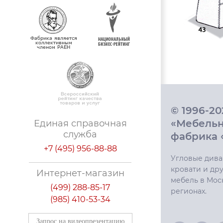
© 1996-2
«Мебель
Единая справочная
служба
фабрика 
+7 (495) 956-88-88
Угловые дива
кровати и дру
Интернет-магазин
мебель в Мос
(499) 288-85-17
регионах.
(985) 410-53-34
Запрос на видеопрезентацию