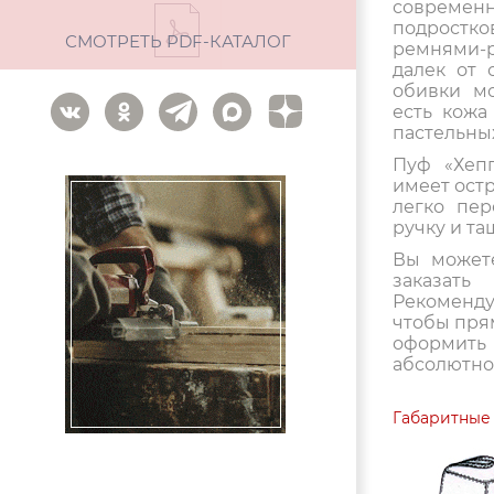
современн
подростков
СМОТРЕТЬ PDF-КАТАЛОГ
ремнями-
далек от 
обивки м
есть кожа
пастельных
Пуф «Хепп
имеет остр
легко пер
ручку и та
Вы может
заказат
Рекоменд
чтобы пря
оформить
абсолютно
Габаритные