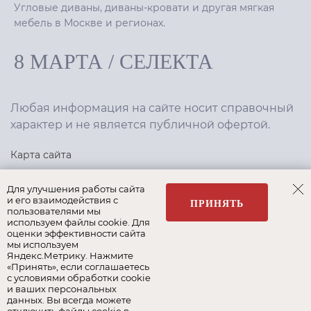
Угловые диваны, диваны-кровати и другая мягкая
мебель в Москве и регионах.
8 МАРТА
/
СЕЛЕКТА
Любая информация на сайте носит справочный
характер и не является публичной офертой.
Карта сайта
Политика конфиденциальности
Для улучшения работы сайта
и его взаимодействия с
ПРИНЯТЬ
пользователями мы
используем файлы cookie. Для
Создание сайта
,
интернет-маркетинг
—
Текарт
.
оценки эффективности сайта
мы используем
Яндекс.Метрику. Нажмите
«Принять», если соглашаетесь
с условиями обработки cookie
и ваших персональных
Наши бренды:
данных. Вы всегда можете