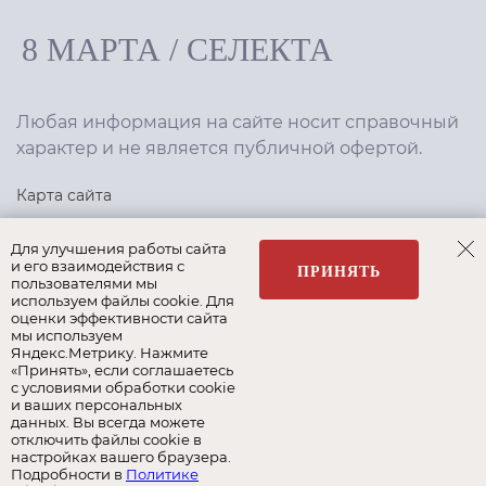
8 МАРТА
/
СЕЛЕКТА
Любая информация на сайте носит справочный
характер и не является публичной офертой.
Карта сайта
Политика конфиденциальности
Для улучшения работы сайта
и его взаимодействия с
ПРИНЯТЬ
пользователями мы
используем файлы cookie. Для
Создание сайта
,
интернет-маркетинг
—
Текарт
.
оценки эффективности сайта
мы используем
Яндекс.Метрику. Нажмите
«Принять», если соглашаетесь
с условиями обработки cookie
и ваших персональных
Наши бренды:
данных. Вы всегда можете
отключить файлы cookie в
8 Марта
Селекта
Roy Bosh
настройках вашего браузера.
Подробности в
Политике