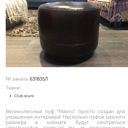
№ заказа:
631835/1
Ткани:
Club scuro
Великолепный пуф "Манго" просто создан для
украшения интерьера! Несколько пуфов разного
размера в комнате будут смотреться
чрезвычайно стильно! На их вращающемся