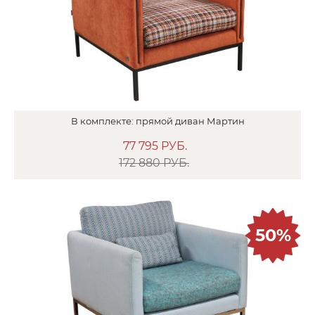
В
комплекте:
прямой диван
Мартин
77 795
РУБ.
172 880 РУБ.
50%