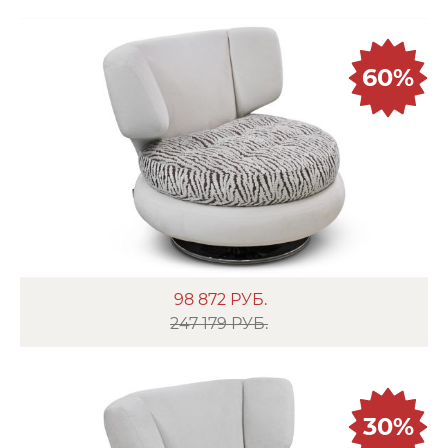
60%
98 872
РУБ.
247 179 РУБ.
30%