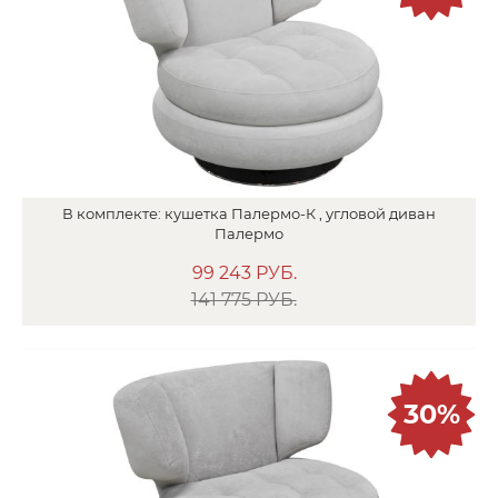
В
комплекте:
кушетка
Палермо-К ,
угловой диван
Палермо
99 243
РУБ.
141 775 РУБ.
30%