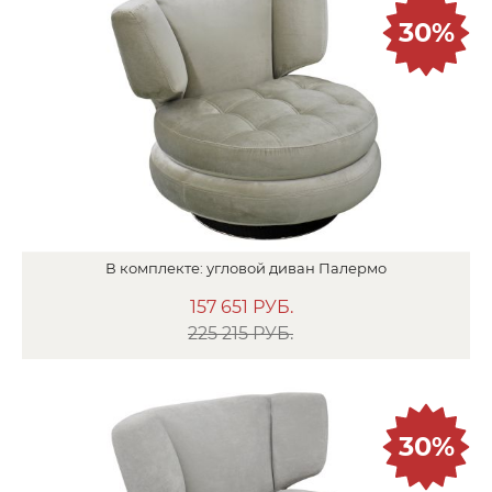
30%
В
комплекте:
угловой диван
Палермо
157 651
РУБ.
225 215 РУБ.
30%