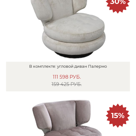
30%
В
комплекте:
угловой диван
Палермо
111 598
РУБ.
159 425 РУБ.
15%