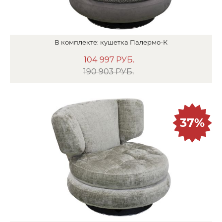
В
комплекте:
кушетка
Палермо-К
104 997
РУБ.
190 903 РУБ.
37%