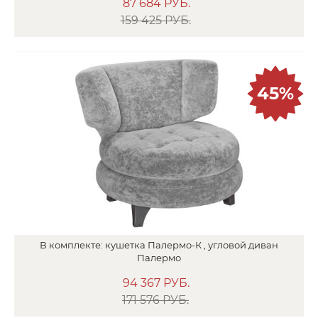
87 684
РУБ.
159 425 РУБ.
45%
В
комплекте:
кушетка
Палермо-К ,
угловой диван
Палермо
94 367
РУБ.
171 576 РУБ.