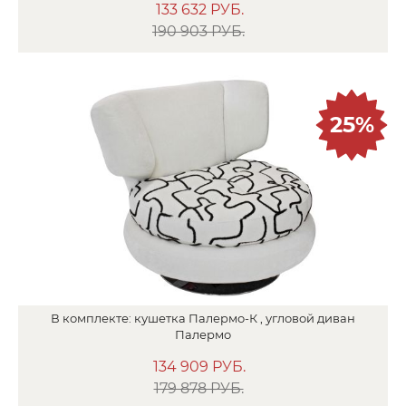
133 632
РУБ.
190 903 РУБ.
25%
В
комплекте:
кушетка
Палермо-К ,
угловой диван
Палермо
134 909
РУБ.
179 878 РУБ.