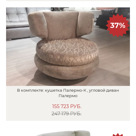
37%
В
комплекте:
кушетка
Палермо-К ,
угловой диван
Палермо
155 723
РУБ.
247 179 РУБ.