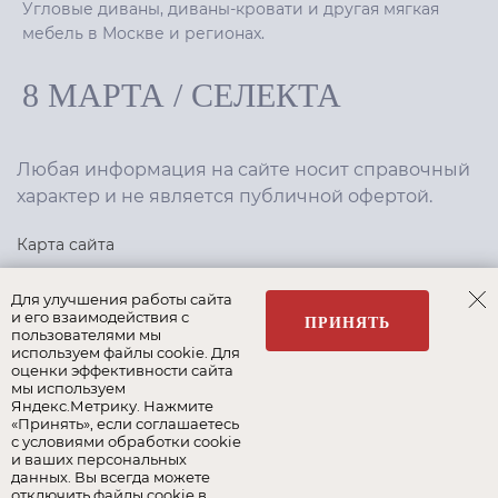
Угловые диваны, диваны-кровати и другая мягкая
мебель в Москве и регионах.
8 МАРТА
/
СЕЛЕКТА
Любая информация на сайте носит справочный
характер и не является публичной офертой.
Карта сайта
Политика конфиденциальности
Для улучшения работы сайта
и его взаимодействия с
ПРИНЯТЬ
пользователями мы
используем файлы cookie. Для
Создание сайта
,
интернет-маркетинг
—
Текарт
.
оценки эффективности сайта
мы используем
Яндекс.Метрику. Нажмите
«Принять», если соглашаетесь
с условиями обработки cookie
и ваших персональных
Наши бренды:
данных. Вы всегда можете
отключить файлы cookie в