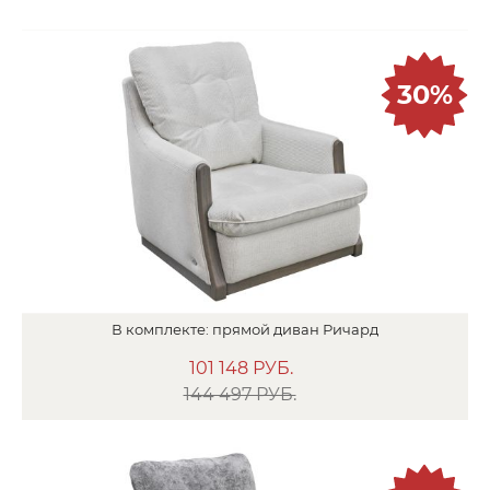
30%
В
комплекте:
прямой диван
Ричард
101 148
РУБ.
144 497 РУБ.