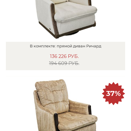
В
комплекте:
прямой диван
Ричард
136 226
РУБ.
194 609 РУБ.
37%