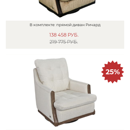
В
комплекте:
прямой диван
Ричард
138 458
РУБ.
219 775 РУБ.
25%