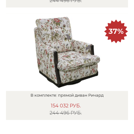
244 496 РУБ.
37%
В
комплекте:
прямой диван
Ричард
154 032
РУБ.
244 496 РУБ.