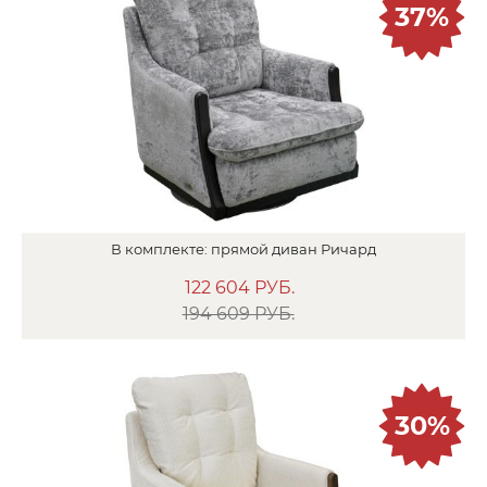
37%
В
комплекте:
прямой диван
Ричард
122 604
РУБ.
194 609 РУБ.
30%