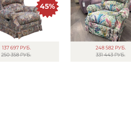
45%
137 697
РУБ.
248 582
РУБ.
250 358 РУБ.
331 443 РУБ.