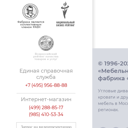
© 1996-2
«Мебель
Единая справочная
служба
фабрика 
+7 (495) 956-88-88
Угловые дива
кровати и дру
Интернет-магазин
мебель в Мос
(499) 288-85-17
регионах.
(985) 410-53-34
Запрос на видеопрезентацию