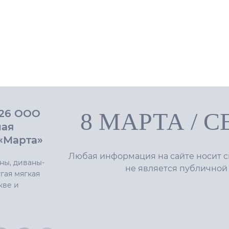
026 ООО
8 МАРТА
/
С
ная
«Марта»
Любая информация на сайте носит с
ны, диваны-
не является публичной
гая мягкая
кве и