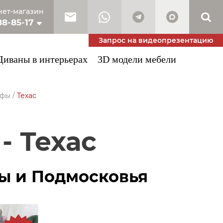
ет-магазин
88-85-17
10-53-34
Запрос на видеопрезентацию
Диваны в интерьерах
3D модели мебели
уфы
/
Техас
- Техас
вы и Подмосковья