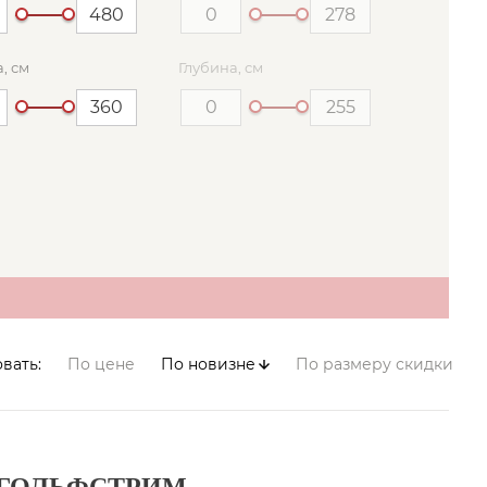
, см
Глубина, см
вать:
По цене
По новизне
По размеру скидки