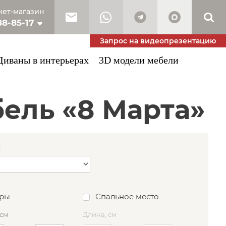
ет-магазин
88-85-17
10-53-34
Запрос на видеопрезентацию
Диваны в интерьерах
3D модели мебели
бель «8 Марта»
:
ры
Спальное место
 см
Длина, см