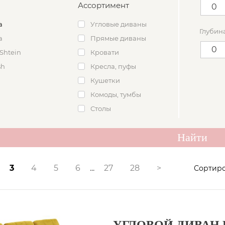
Ассортимент
а
Угловые диваны
Глубина
а
Прямые диваны
Shtein
Кровати
sh
Кресла, пуфы
Кушетки
Комоды, тумбы
Столы
3
4
5
6
...
27
28
>
Сортиро