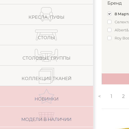
Бренд
8 Март
КРЕСЛА, ПУФЫ
Селект
Albert&
СТОЛЫ
Roy Bo
СТОЛОВЫЕ ГРУППЫ
КОЛЛЕКЦИЯ ТКАНЕЙ
<
1
2
НОВИНКИ
МОДЕЛИ В НАЛИЧИИ