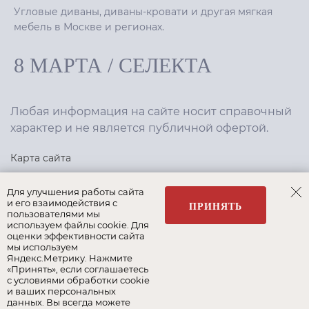
Угловые диваны, диваны-кровати и другая мягкая
мебель в Москве и регионах.
8 МАРТА
/
СЕЛЕКТА
Любая информация на сайте носит справочный
характер и не является публичной офертой.
Карта сайта
Политика конфиденциальности
Для улучшения работы сайта
и его взаимодействия с
ПРИНЯТЬ
пользователями мы
используем файлы cookie. Для
Создание сайта
,
интернет-маркетинг
—
Текарт
.
оценки эффективности сайта
мы используем
Яндекс.Метрику. Нажмите
«Принять», если соглашаетесь
с условиями обработки cookie
и ваших персональных
Наши бренды:
данных. Вы всегда можете