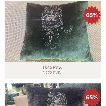
65%
1 845
РУБ.
5 272 РУБ.
65%