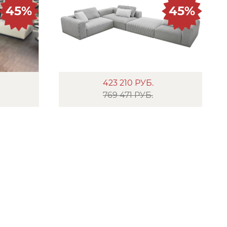
45%
45%
423 210
РУБ.
769 471 РУБ.