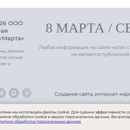
026 ООО
8 МАРТА
/
С
ная
«Марта»
Любая информация на сайте носит с
ны, диваны-
не является публичной
гая мягкая
кве и
Создание сайта
,
интернет-мар
телями мы используем файлы cookie. Для оценки эффективности с
виями обработки cookie и ваших персональных данных. Вы всегд
литике обработки персональных данных
.
ы:
8 Марта
Селекта
Roy