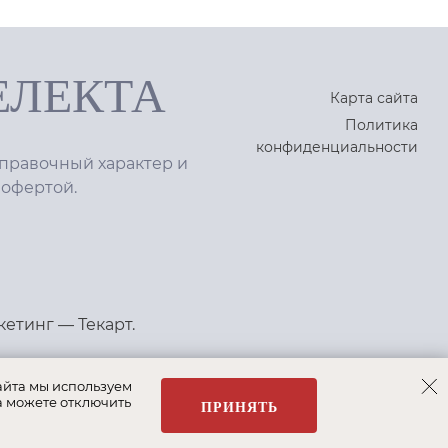
ЕЛЕКТА
Карта сайта
Политика
конфиденциальности
правочный характер и
 офертой.
кетинг
—
Текарт
.
айта мы используем
а можете отключить
ПРИНЯТЬ
 Bosh
Albert&Shtein