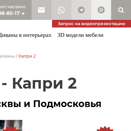
ет-магазин
88-85-17
10-53-34
Запрос на видеопрезентацию
Диваны в интерьерах
3D модели мебели
диваны
/
Капри 2
 - Капри 2
сквы и Подмосковья