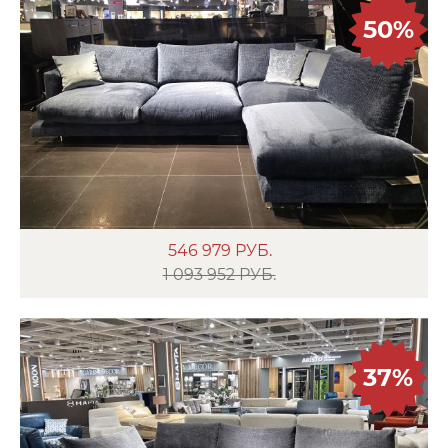
50%
546 979
РУБ.
1 093 952 РУБ.
37%