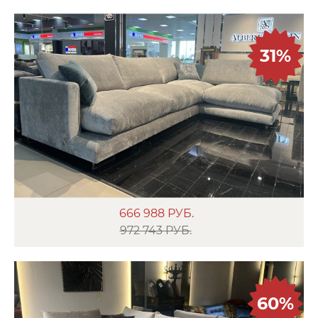
31%
666 988
РУБ.
972 743 РУБ.
60%