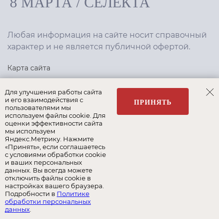
8 МАРТА
/
СЕЛЕКТА
Любая информация на сайте носит справочный
характер и не является публичной офертой.
Карта сайта
Политика конфиденциальности
Для улучшения работы сайта
и его взаимодействия с
ПРИНЯТЬ
пользователями мы
используем файлы cookie. Для
Создание сайта
,
интернет-маркетинг
—
Текарт
.
оценки эффективности сайта
мы используем
Яндекс.Метрику. Нажмите
«Принять», если соглашаетесь
с условиями обработки cookie
и ваших персональных
Наши бренды:
данных. Вы всегда можете
отключить файлы cookie в
8 Марта
Селекта
Roy Bosh
настройках вашего браузера.
Подробности в
Политике
обработки персональных
Albert&Shtein
данных
.