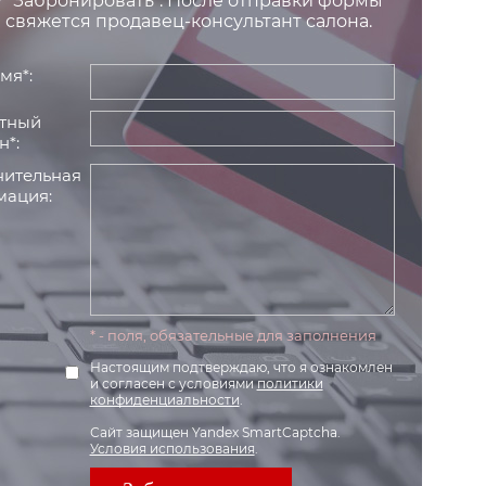
 "Забронировать". После отправки формы
 свяжется продавец-консультант салона.
мя*:
тный
н*:
ительная
ация:
* - поля, обязательные для заполнения
Настоящим подтверждаю, что я ознакомлен
и согласен с условиями
политики
конфиденциальности
.
Сайт защищен Yandex SmartCaptcha.
Условия использования
.