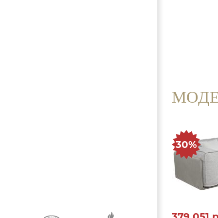
МОДЕ
30%
379 051
р