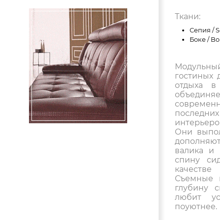
Ткани:
Сепия / S
Боке / Bo
Модульный
гостиных 
отдыха в
объединя
совреме
последни
интерьеро
Они выпо
дополняют
валика и
спину сид
качестве
Съемные 
глубину с
любит ус
поуютнее.