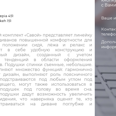
кнопку
с Вами
epia 451
Ваше и
keh 151
Контак
телефо
 комплект «Савой» представляет линейку
диванов повышенной комфортности для
Дополн
 положении сидя, лёжа и релакс и
информ
ет в себе удобную конструкцию и
нный дизайн, созданный с учетом
х тенденций в области оформления
в. Подушки спинки съемные, небольшие.
лняют множество функций: гармонично
 дизайн, выполняют роль поясничного
 подстраиваются под любым углом под
ящего, могут также использоваться в
 подушек под голову во время сна.
подушки дадут возможность увеличить
идения, что наверняка оценят те, кто
траиваться на диване поглубже и