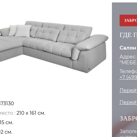
ЗАБР
ГДЕ 
Салон
Адрес:
"МЕБЕЛ
Телефо
+7 (499
Перейт
Перейт
673130
есто :
210 x 161 см.
ЗАБР
15 см.
Запол
92 см.