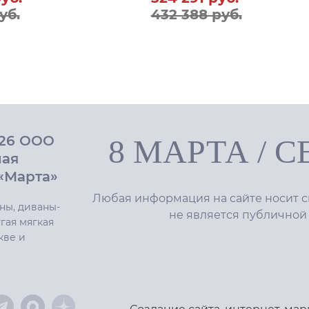
уб.
432 388 руб.
026 ООО
8 МАРТА
/
С
ная
«Марта»
Любая информация на сайте носит с
ны, диваны-
не является публичной
гая мягкая
кве и