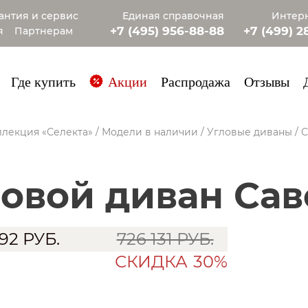
антия и сервис
Единая справочная
Интерн
+7 (495) 956-88-88
+7 (499) 2
я
Партнерам
+7 (985) 4
Где купить
Акции
Распродажа
Отзывы
лекция «Селекта»
/
Модели в наличии
/
Угловые диваны
/
С
гловой диван Са
292
РУБ.
726 131 РУБ.
СКИДКА
30%