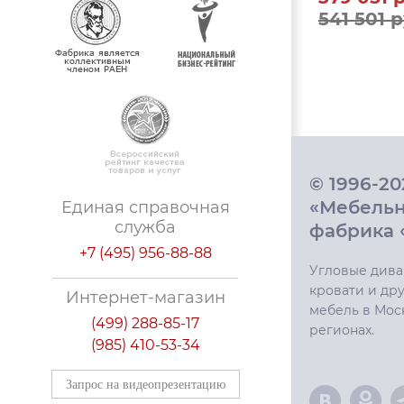
541 501 р
© 1996-2
«Мебель
Единая справочная
служба
фабрика 
+7 (495) 956-88-88
Угловые дива
кровати и дру
Интернет-магазин
мебель в Мос
(499) 288-85-17
регионах.
(985) 410-53-34
Запрос на видеопрезентацию