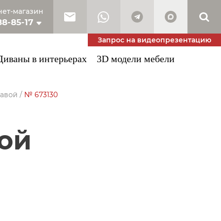
ет-магазин
88-85-17
10-53-34
Запрос на видеопрезентацию
Диваны в интерьерах
3D модели мебели
авой
/
№ 673130
вой