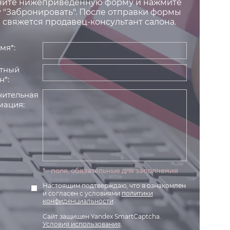
ните нижеприведенную форму и нажмите
 "Забронировать". После отправки формы
 свяжется продавец-консультант салона.
мя*:
тный
н*:
ительная
ация:
* - поля, обязательные для заполнения
Настоящим подтверждаю, что я ознакомлен
и согласен с условиями
политики
конфиденциальности
.
Сайт защищен Yandex SmartCaptcha.
Условия использования
.