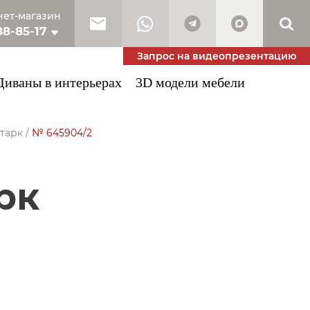
ет-магазин
88-85-17
10-53-34
Запрос на видеопрезентацию
Диваны в интерьерах
3D модели мебели
тарк
/
№ 645904/2
рк