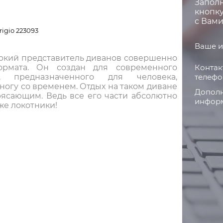
Запол
кнопку
с Вами
rigio 223093
Ваше и
 яркий представитель диванов совершенно
Контак
ормата. Он создан для современного
телефо
а, предназначенного для человека,
ногу со временем. Отдых на таком диване
Дополн
рясающим. Ведь все его части абсолютно
информ
же локотники!