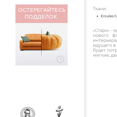
Ткани:
Ercules G
«Старк» -
нового ф
интерьер
идущего в 
будет пот
мягкие, да