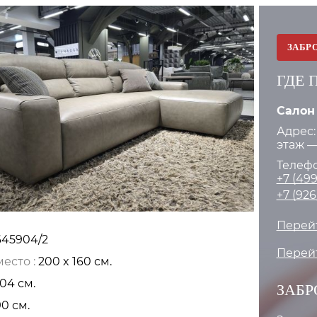
ЗАБР
ГДЕ 
Салон
Адрес:
этаж —
Телефо
+7 (499
+7 (926
Перейт
645904/2
Перейт
есто :
200 x 160 см.
04 см.
ЗАБР
90 см.