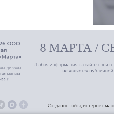
026 ООО
8 МАРТА
/
С
ная
«Марта»
Любая информация на сайте носит с
ны, диваны-
не является публичной
гая мягкая
кве и
Создание сайта
,
интернет-мар