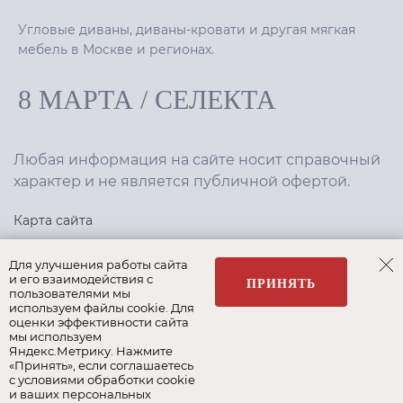
Угловые диваны, диваны-кровати и другая мягкая
мебель в Москве и регионах.
8 МАРТА
/
СЕЛЕКТА
Любая информация на сайте носит справочный
характер и не является публичной офертой.
Карта сайта
Политика конфиденциальности
Для улучшения работы сайта
и его взаимодействия с
ПРИНЯТЬ
пользователями мы
используем файлы cookie. Для
Создание сайта
,
интернет-маркетинг
—
Текарт
.
оценки эффективности сайта
мы используем
Яндекс.Метрику. Нажмите
«Принять», если соглашаетесь
с условиями обработки cookie
и ваших персональных
Наши бренды: