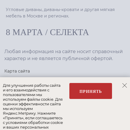
Угловые диваны, диваны-кровати и другая мягкая
мебель в Москве и регионах.
8 МАРТА
/
СЕЛЕКТА
Любая информация на сайте носит справочный
характер и не является публичной офертой.
Карта сайта
Политика конфиденциальности
Для улучшения работы сайта
и его взаимодействия с
ПРИНЯТЬ
пользователями мы
используем файлы cookie. Для
Создание сайта
,
интернет-маркетинг
—
Текарт
.
оценки эффективности сайта
мы используем
Яндекс.Метрику. Нажмите
«Принять», если соглашаетесь
с условиями обработки cookie
и ваших персональных
Наши бренды: