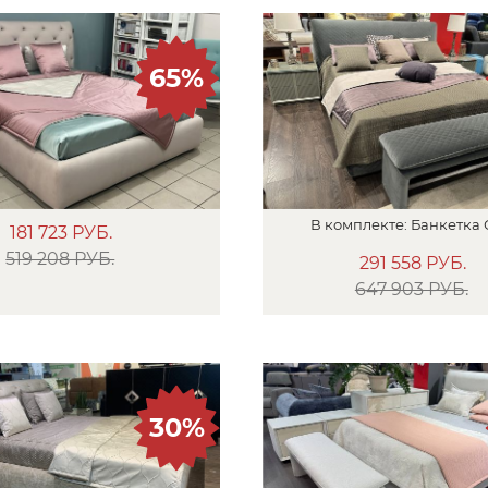
65%
В
комплекте:
Банкетка
181 723
РУБ.
519 208 РУБ.
291 558
РУБ.
647 903 РУБ.
30%