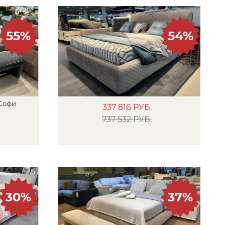
55%
54%
Софи
337 816
РУБ.
737 532 РУБ.
30%
37%