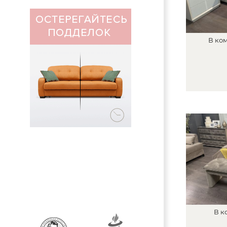
В
ком
В
к