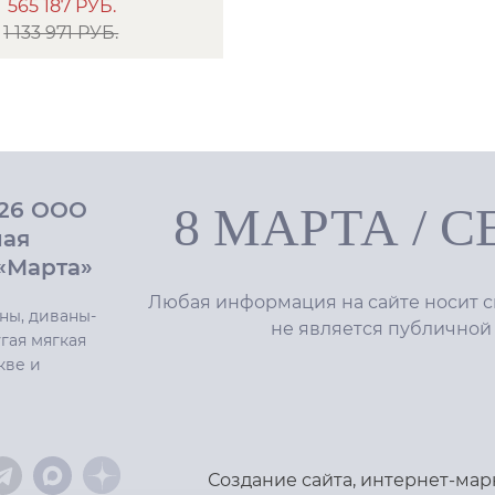
565 187
РУБ.
1 133 971 РУБ.
026 ООО
8 МАРТА
/
С
ная
«Марта»
Любая информация на сайте носит с
ны, диваны-
не является публичной
гая мягкая
кве и
Создание сайта
,
интернет-мар