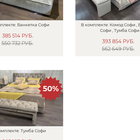
плекте:
Банкетка
Софи
В
комплекте:
Комод Софи ,
Софи , Тумба Софи
385 514
РУБ.
393 854
РУБ.
550 732 РУБ.
562 649 РУБ.
50%
омплекте:
Тумба Софи