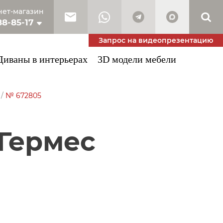
ет-магазин
88-85-17
10-53-34
Запрос на видеопрезентацию
Диваны в интерьерах
3D модели мебели
/
№ 672805
 Гермес