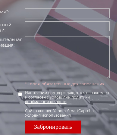
мя*:
тный
н*:
ительная
ация:
* - поля, обязательные для заполнения
Настоящим подтверждаю, что я ознакомлен
и согласен с условиями
политики
конфиденциальности
.
Сайт защищен Yandex SmartCaptcha.
Условия использования
.