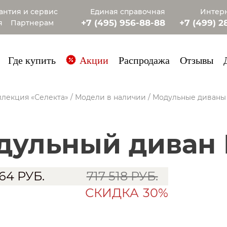
антия и сервис
Единая справочная
Интерн
+7 (495) 956-88-88
+7 (499) 2
я
Партнерам
+7 (985) 4
Где купить
Акции
Распродажа
Отзывы
лекция «Селекта»
/
Модели в наличии
/
Модульные диваны
одульный диван
264
РУБ.
717 518 РУБ.
СКИДКА
30%