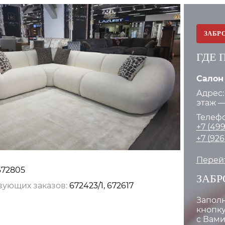
ЗАБР
ГДЕ 
Салон
Адрес:
этаж —
Телефо
+7 (499
+7 (926
Перейт
672805
ЗАБР
вующих заказов:
672423/1, 672617
Запол
кнопку
1
с Вами