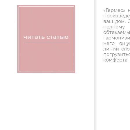
«Гермес» 
произведе
ваш дом. 
полному
обтекаем
гармонизи
него ощу
линии сло
погрузит
комфорта.