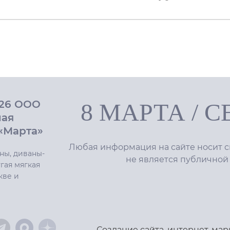
026 ООО
8 МАРТА
/
С
ная
«Марта»
Любая информация на сайте носит с
ны, диваны-
не является публичной
гая мягкая
кве и
Создание сайта
,
интернет-мар