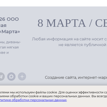
026 ООО
8 МАРТА
/
С
ная
«Марта»
Любая информация на сайте носит с
ны, диваны-
не является публичной
гая мягкая
кве и
Создание сайта
,
интернет-мар
телями мы используем файлы cookie. Для оценки эффективности с
виями обработки cookie и ваших персональных данных. Вы всегд
литике обработки персональных данных
.
ы:
8 Марта
Селекта
Roy