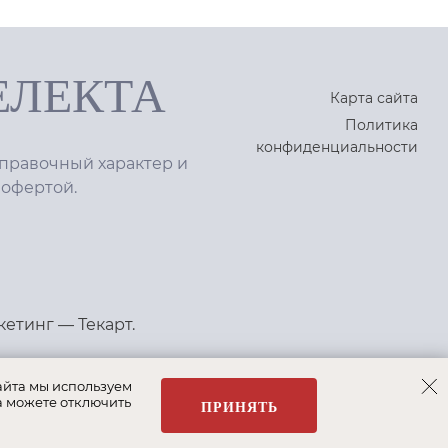
ЕЛЕКТА
Карта сайта
Политика
конфиденциальности
правочный характер и
 офертой.
кетинг
—
Текарт
.
айта мы используем
а можете отключить
ПРИНЯТЬ
 Bosh
Albert&Shtein