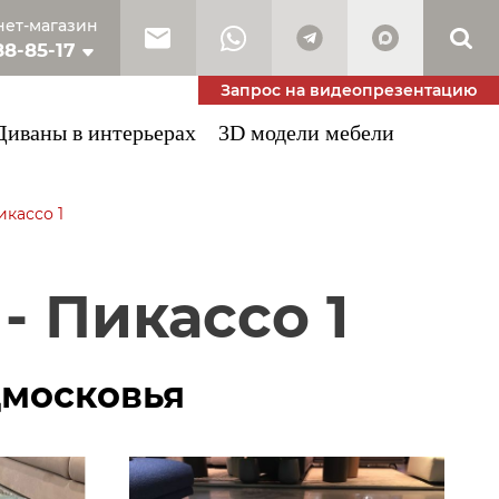
ет-магазин
88-85-17
10-53-34
Запрос на видеопрезентацию
Диваны в интерьерах
3D модели мебели
икассо 1
- Пикассо 1
дмосковья