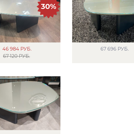
30%
46 984
РУБ.
67 696
РУБ.
67 120 РУБ.