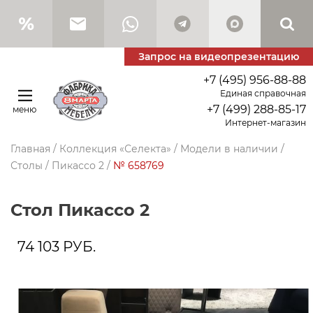
Запрос на видеопрезентацию
+7 (495) 956-88-88
Единая справочная
+7 (499) 288-85-17
меню
Интернет-магазин
Главная
/
Коллекция «Селекта»
/
Модели в наличии
/
Столы
/
Пикассо 2
/
№ 658769
стол Пикассо 2
74 103
РУБ.