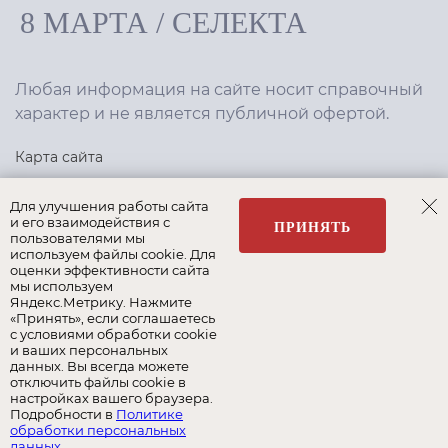
8 МАРТА
/
СЕЛЕКТА
Любая информация на сайте носит справочный
характер и не является публичной офертой.
Карта сайта
Политика конфиденциальности
Для улучшения работы сайта
и его взаимодействия с
ПРИНЯТЬ
пользователями мы
используем файлы cookie. Для
Создание сайта
,
интернет-маркетинг
—
Текарт
.
оценки эффективности сайта
мы используем
Яндекс.Метрику. Нажмите
«Принять», если соглашаетесь
с условиями обработки cookie
и ваших персональных
Наши бренды:
данных. Вы всегда можете
отключить файлы cookie в
8 Марта
Селекта
Roy Bosh
настройках вашего браузера.
Подробности в
Политике
обработки персональных
Albert&Shtein
данных
.