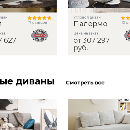
иван
угловой диван
л
Палермо
17 отзывов
10 о
аказ
Цена на заказ
7 627
от 307 297
руб.
ые диваны
Смотреть все