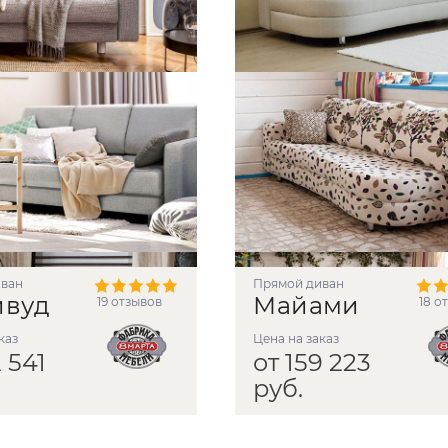
иван
прямой диван
ивуд
Майами
19 отзывов
18 о
аказ
Цена на заказ
 541
от 159 223
руб.