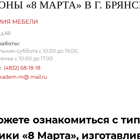
ОНЫ «8 МАРТА» В Г. БРЯНС
МИЯ МЕБЕЛИ
 д.60
работы:
ьник-суббота с 10.00 до 19.00,
енье с 10.00 до 17.00
:
(4832) 68-18-18
kadem-m@ mail.ru
ожете ознакомиться с т
ки «8 Марта», изготавли