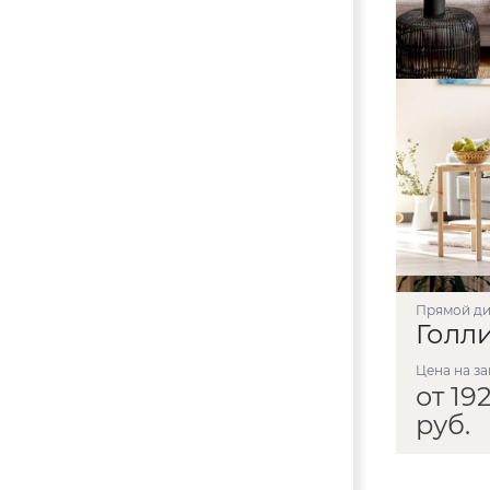
прямой д
Голл
Цена на з
от 192
руб.