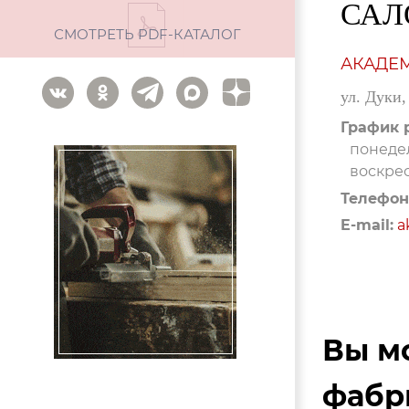
САЛ
СМОТРЕТЬ PDF-КАТАЛОГ
АКАДЕ
ул. Дуки,
График 
понедел
воскрес
Телефон
E-mail:
a
Вы м
фабри