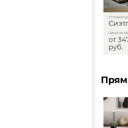
угловой д
Сиэт
Цена на з
от 34
руб.
Прям