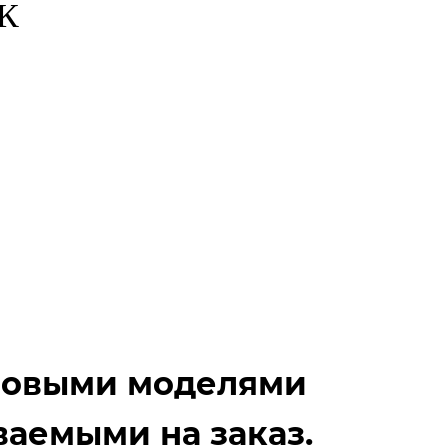
К
иповыми моделями
ваемыми на заказ.