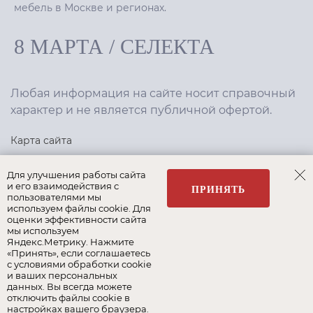
мебель в Москве и регионах.
8 МАРТА
/
СЕЛЕКТА
Любая информация на сайте носит справочный
характер и не является публичной офертой.
Карта сайта
Политика конфиденциальности
Для улучшения работы сайта
и его взаимодействия с
ПРИНЯТЬ
пользователями мы
используем файлы cookie. Для
Создание сайта
,
интернет-маркетинг
—
Текарт
.
оценки эффективности сайта
мы используем
Яндекс.Метрику. Нажмите
«Принять», если соглашаетесь
с условиями обработки cookie
и ваших персональных
Наши бренды:
данных. Вы всегда можете
отключить файлы cookie в
8 Марта
Селекта
Roy Bosh
настройках вашего браузера.