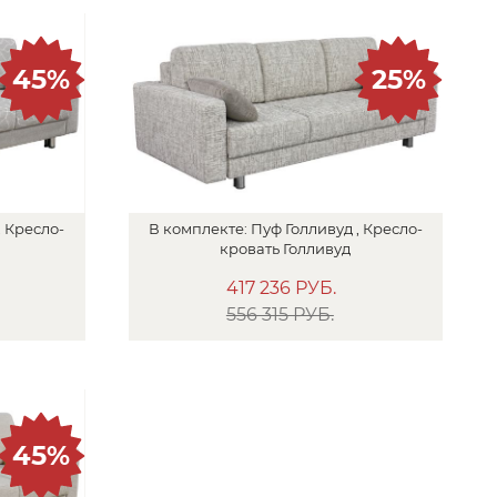
45%
25%
,
Кресло-
В
комплекте:
Пуф
Голливуд ,
Кресло-
кровать
Голливуд
417 236
РУБ.
556 315 РУБ.
45%