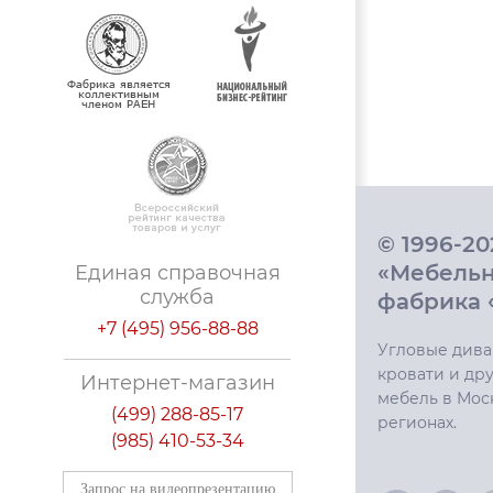
© 1996-2
«Мебель
Единая справочная
служба
фабрика 
+7 (495) 956-88-88
Угловые дива
кровати и дру
Интернет-магазин
мебель в Мос
(499) 288-85-17
регионах.
(985) 410-53-34
Запрос на видеопрезентацию