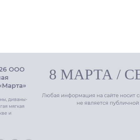
026 ООО
8 МАРТА
/
С
ная
«Марта»
Любая информация на сайте носит с
ны, диваны-
не является публичной
гая мягкая
кве и