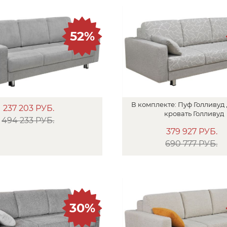
52%
В
комплекте:
Пуф
Голливуд 
237 203
РУБ.
кровать
Голливуд
494 233 РУБ.
379 927
РУБ.
690 777 РУБ.
30%