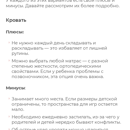
У каждого из этих вариантов есть свои плюсы и
минусы. Давайте рассмотрим их более подробно.
Кровать
Плюсы:
Не нужно каждый день складывать и
раскладывать — это избавляет от лишней
рутины.
Можно выбрать любой матрас — с разной
степенью жесткости, ортопедическими
свойствами. Если у ребенка проблемы с
позвоночником, эта опция очень важна.
Минусы
:
Занимает много места. Если размеры детской
ограничены, то пространства для игр остается
мало.
Необходимо ежедневно застилать, из-за чего у
родителей и детей нередко бывают конфликты.
Об острые края кровати можно удариться.