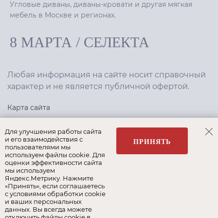
Угловые диваны, диваны-кровати и другая мягкая
мебель в Москве и регионах.
8 МАРТА
/
СЕЛЕКТА
Любая информация на сайте носит справочный
характер и не является публичной офертой.
Карта сайта
Политика конфиденциальности
Для улучшения работы сайта
и его взаимодействия с
ПРИНЯТЬ
пользователями мы
используем файлы cookie. Для
Создание сайта
,
интернет-маркетинг
—
Текарт
.
оценки эффективности сайта
мы используем
Яндекс.Метрику. Нажмите
«Принять», если соглашаетесь
с условиями обработки cookie
и ваших персональных
Наши бренды:
данных. Вы всегда можете
отключить файлы cookie в