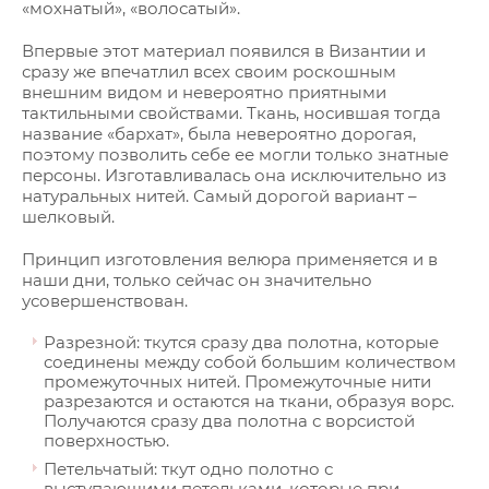
«мохнатый», «волосатый».
Впервые этот материал появился в Византии и
сразу же впечатлил всех своим роскошным
внешним видом и невероятно приятными
тактильными свойствами. Ткань, носившая тогда
название «бархат», была невероятно дорогая,
поэтому позволить себе ее могли только знатные
персоны. Изготавливалась она исключительно из
натуральных нитей. Самый дорогой вариант –
шелковый.
Принцип изготовления велюра применяется и в
наши дни, только сейчас он значительно
усовершенствован.
Разрезной: ткутся сразу два полотна, которые
соединены между собой большим количеством
промежуточных нитей. Промежуточные нити
разрезаются и остаются на ткани, образуя ворс.
Получаются сразу два полотна с ворсистой
поверхностью.
Петельчатый: ткут одно полотно с
выступающими петельками, которые при