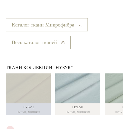
Каталог ткани Микрофибра
Весь каталог тканей
ТКАНИ КОЛЛЕКЦИИ "НУБУК"
НУБУК
НУБУК
НУБ
НУБУК / NUBUK 11
НУБУК / NUBUK 01
НУБУК / N