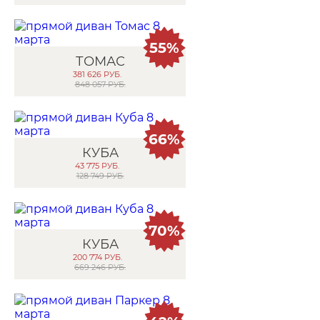
55%
ТОМАС
381 626
РУБ.
848 057 РУБ.
66%
КУБА
43 775
РУБ.
128 749 РУБ.
70%
КУБА
200 774
РУБ.
669 246 РУБ.