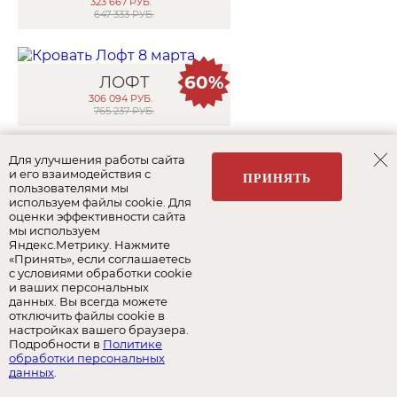
323 667
РУБ.
647 333 РУБ.
60%
ЛОФТ
306 094
РУБ.
765 237 РУБ.
Для улучшения работы сайта
и его взаимодействия с
30%
СОФИ
ПРИНЯТЬ
пользователями мы
393 854
РУБ.
используем файлы cookie. Для
562 649 РУБ.
оценки эффективности сайта
мы используем
Яндекс.Метрику. Нажмите
«Принять», если соглашаетесь
50%
с условиями обработки cookie
СОФИ
и ваших персональных
565 187
РУБ.
данных. Вы всегда можете
1 133 971 РУБ.
отключить файлы cookie в
настройках вашего браузера.
Подробности в
Политике
обработки персональных
37%
ЙОРК
данных
.
289 848
РУБ.