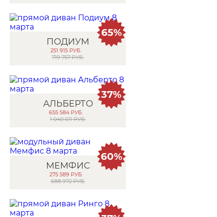
65%
ПОДИУМ
251 915
РУБ.
719 757 РУБ.
37%
АЛЬБЕРТО
655 584
РУБ.
1 040 611 РУБ.
60%
МЕМФИС
275 589
РУБ.
688 972 РУБ.