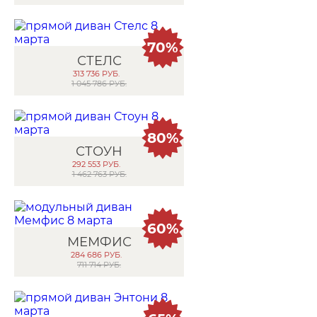
70%
СТЕЛС
313 736
РУБ.
1 045 786 РУБ.
80%
СТОУН
292 553
РУБ.
1 462 763 РУБ.
60%
МЕМФИС
284 686
РУБ.
711 714 РУБ.