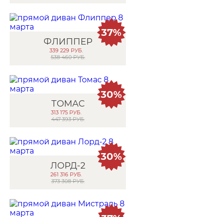
37%
ФЛИППЕР
339 229
РУБ.
538 460 РУБ.
30%
ТОМАС
313 175
РУБ.
447 393 РУБ.
30%
ЛОРД-2
261 316
РУБ.
373 308 РУБ.