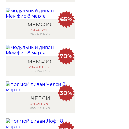
65%
МЕМФИС
261 241
РУБ.
746 403 РУБ.
70%
МЕМФИС
286 258
РУБ.
954 193 РУБ.
30%
ЧЕЛСИ
391 231
РУБ.
558 902 РУБ.