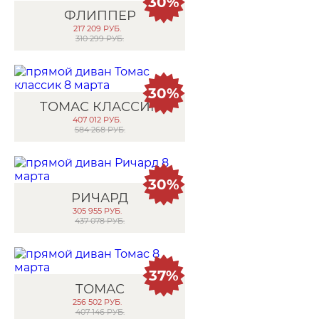
30%
ФЛИППЕР
217 209
РУБ.
310 299 РУБ.
30%
ТОМАС КЛАССИК
407 012
РУБ.
584 268 РУБ.
30%
РИЧАРД
305 955
РУБ.
437 078 РУБ.
37%
ТОМАС
256 502
РУБ.
407 146 РУБ.