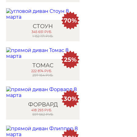
70%
СТОУН
345 651
РУБ.
1 152 171 РУБ.
25%
ТОМАС
222 874
РУБ.
297 164 РУБ.
30%
ФОРВАРД
418 293
РУБ.
597 562 РУБ.