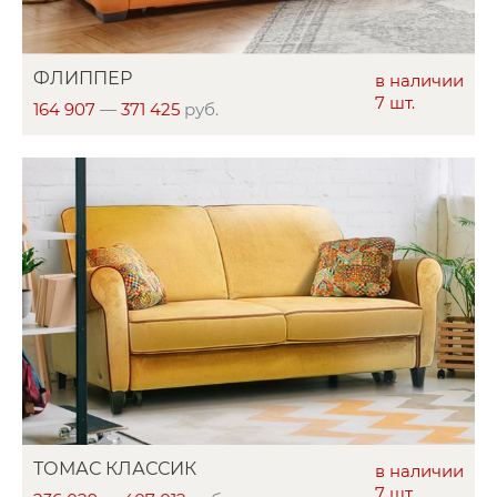
ФЛИППЕР
в наличии
7 шт.
164 907
—
371 425
руб.
ТОМАС КЛАССИК
в наличии
7 шт.