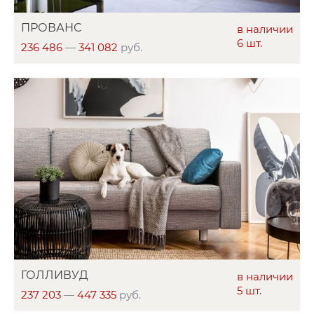
ПРОВАНС
в наличии
6 шт.
236 486
—
341 082
руб.
ГОЛЛИВУД
в наличии
5 шт.
237 203
—
447 335
руб.