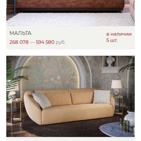
МАЛЬТА
в наличии
5 шт.
268 078
—
594 580
руб.