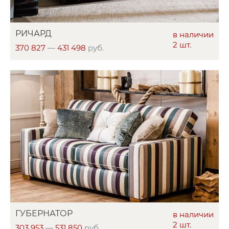
РИЧАРД
в наличии
2 шт.
370 827
—
431 498
руб.
ГУБЕРНАТОР
в наличии
2 шт.
303 953
—
531 850
руб.