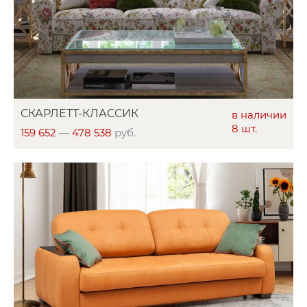
СКАРЛЕТТ-КЛАССИК
в наличии
8 шт.
159 652
—
478 538
руб.