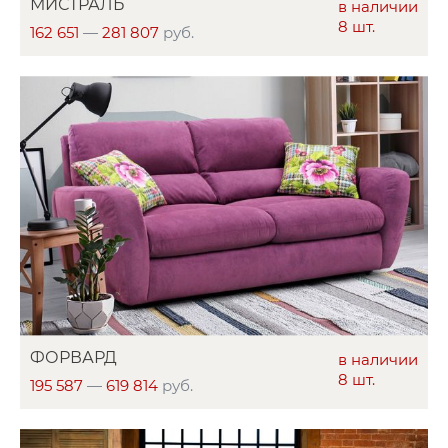
МИСТРАЛЬ
в наличии
8 шт.
162 651
—
281 807
руб.
ФОРВАРД
в наличии
8 шт.
195 587
—
619 814
руб.