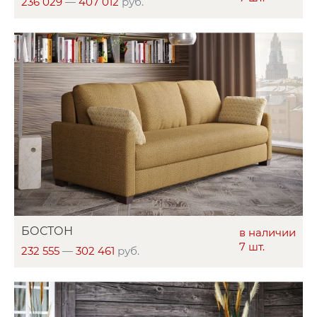
236 029
—
407 012
руб.
БОСТОН
в наличии
7 шт.
232 555
—
302 461
руб.