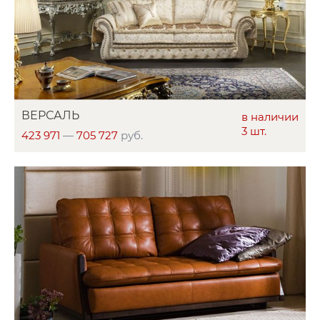
ВЕРСАЛЬ
в наличии
3 шт.
423 971
—
705 727
руб.