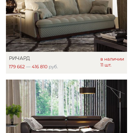
РИЧАРД
в наличии
11 шт.
179 662
—
416 810
руб.