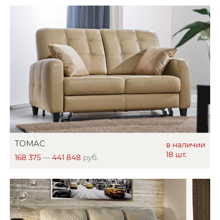
ТОМАС
в наличии
18 шт.
168 375
—
441 848
руб.