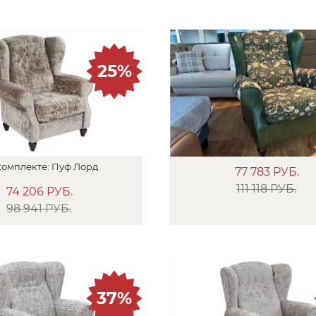
25%
комплекте:
Пуф
Лорд
77 783
РУБ.
111 118 РУБ.
74 206
РУБ.
98 941 РУБ.
37%