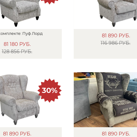
комплекте:
Пуф
Лорд
81 890
РУБ.
116 986 РУБ.
81 180
РУБ.
128 856 РУБ.
30%
81 890
РУБ.
81 890
РУБ.