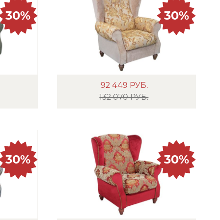
30%
30%
92 449
РУБ.
132 070 РУБ.
30%
30%