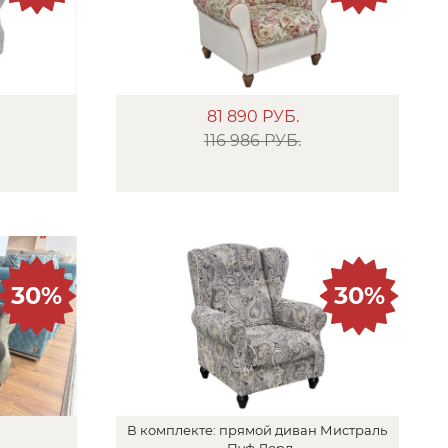
81 890
РУБ.
116 986 РУБ.
30%
30%
В
комплекте:
прямой диван
Мистраль
,
Пуф
Лорд