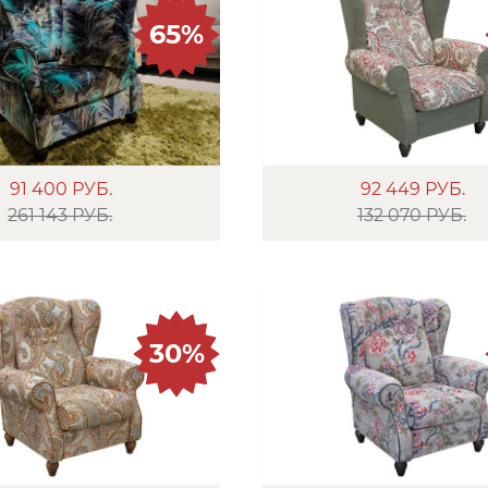
65%
91 400
РУБ.
92 449
РУБ.
261 143 РУБ.
132 070 РУБ.
30%