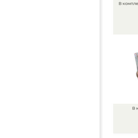
В
компле
В