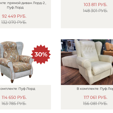
кте:
прямой диван
Лорд-2 ,
103 811
РУБ.
Пуф
Лорд
148 301 РУБ.
92 449
РУБ.
132 070 РУБ.
30%
комплекте:
Пуф
Лорд
В
комплекте:
Пуф
Ло
114 650
РУБ.
117 061
РУБ.
163 785 РУБ.
156 081 РУБ.