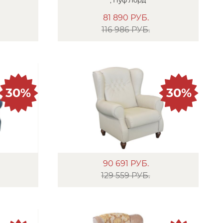
81 890
РУБ.
116 986 РУБ.
30%
30%
90 691
РУБ.
129 559 РУБ.