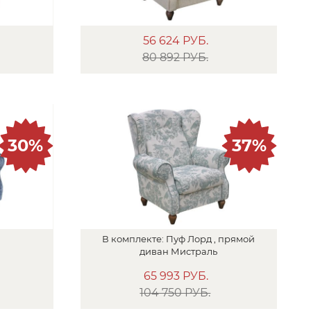
56 624
РУБ.
80 892 РУБ.
30%
37%
В
комплекте:
Пуф
Лорд ,
прямой
диван
Мистраль
65 993
РУБ.
104 750 РУБ.