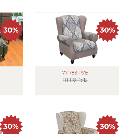
30%
30%
77 783
РУБ.
111 118 РУБ.
30%
30%