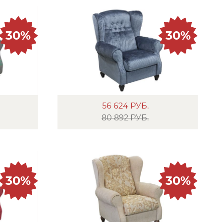
30%
30%
56 624
РУБ.
80 892 РУБ.
30%
30%