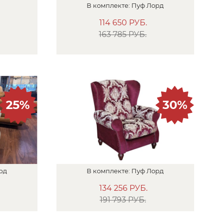
В
комплекте:
Пуф
Лорд
114 650
РУБ.
163 785 РУБ.
25%
30%
рд
В
комплекте:
Пуф
Лорд
134 256
РУБ.
191 793 РУБ.