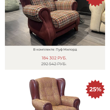
В
комплекте:
Пуф
Милорд
184 302
РУБ.
292 542 РУБ.
25%