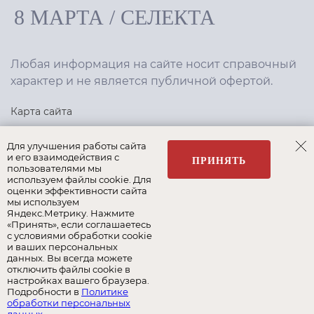
8 МАРТА
/
СЕЛЕКТА
Любая информация на сайте носит справочный
характер и не является публичной офертой.
Карта сайта
Политика конфиденциальности
Для улучшения работы сайта
и его взаимодействия с
ПРИНЯТЬ
пользователями мы
используем файлы cookie. Для
Создание сайта
,
интернет-маркетинг
—
Текарт
.
оценки эффективности сайта
мы используем
Яндекс.Метрику. Нажмите
«Принять», если соглашаетесь
с условиями обработки cookie
и ваших персональных
Наши бренды:
данных. Вы всегда можете
отключить файлы cookie в
8 Марта
Селекта
Roy Bosh
настройках вашего браузера.
Подробности в
Политике
обработки персональных
Albert&Shtein