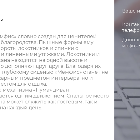
Ваше и
05
Контак
телефо
мфис» словно создан для ценителей
Дополн
 благородства. Пышные формы ему
информ
ороты локотников и спинки с
и линейными утяжками. Локотники и
ана находятся на одной высоте и
 дополняют друг друга. Благодаря их
и глубокому сиденью «Мемфис» станет не
карным предметом интерьера, но и
естом для отдыха.
 механизма «Пума» диван
ается одним движением. Спальное место
на может служить как гостевым, так и
на каждый день.