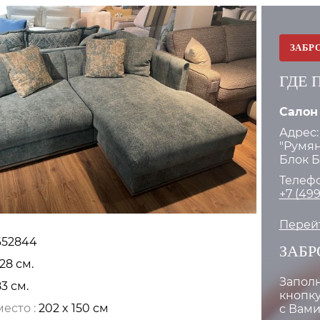
ЗАБР
ГДЕ 
Салон
Адрес:
"Румян
Блок Б.
Телефо
+7 (499
Перейт
652844
ЗАБР
28 см.
Запол
83 см.
кнопку
есто :
202 x 150 см
с Вами