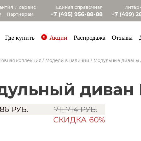
антия и сервис
Единая справочная
Интерн
+7 (495) 956-88-88
+7 (499) 2
я
Партнерам
+7 (985) 4
Где купить
Акции
Распродажа
Отзывы
новная коллекция
/
Модели в наличии
/
Модульные диваны
одульный диван
686
РУБ.
711 714 РУБ.
СКИДКА
60%