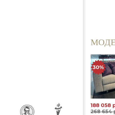
МОДЕ
30%
188 058
268 654 