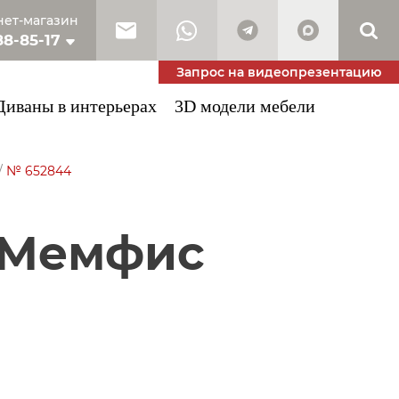
ет-магазин
88-85-17
10-53-34
Запрос на видеопрезентацию
Диваны в интерьерах
3D модели мебели
/
№ 652844
 Мемфис