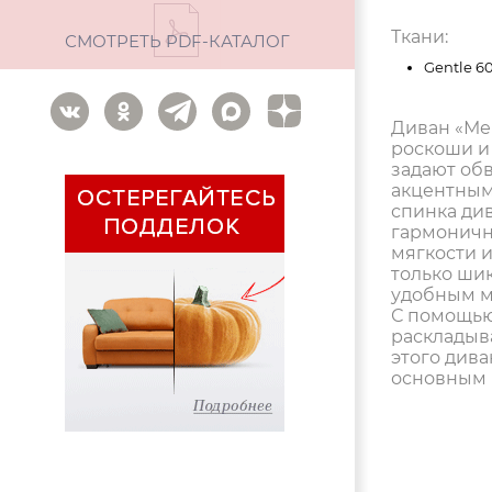
Ткани:
СМОТРЕТЬ PDF-КАТАЛОГ
Gentle 6
Диван «Ме
роскоши и
задают обв
акцентным
спинка див
гармонично
мягкости 
только ши
удобным м
С помощью
раскладыв
этого дива
основным 