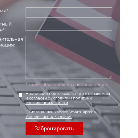
мя*:
тный
н*:
ительная
ация:
* - поля, обязательные для заполнения
Настоящим подтверждаю, что я ознакомлен
и согласен с условиями
политики
конфиденциальности
.
Сайт защищен Yandex SmartCaptcha.
Условия использования
.