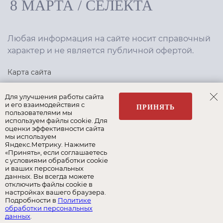
8 МАРТА
/
СЕЛЕКТА
Любая информация на сайте носит справочный
характер и не является публичной офертой.
Карта сайта
Политика конфиденциальности
Для улучшения работы сайта
и его взаимодействия с
ПРИНЯТЬ
пользователями мы
используем файлы cookie. Для
Создание сайта
,
интернет-маркетинг
—
Текарт
.
оценки эффективности сайта
мы используем
Яндекс.Метрику. Нажмите
«Принять», если соглашаетесь
с условиями обработки cookie
и ваших персональных
Наши бренды:
данных. Вы всегда можете
отключить файлы cookie в
8 Марта
Селекта
Roy Bosh
настройках вашего браузера.
Подробности в
Политике
обработки персональных
Albert&Shtein
данных
.