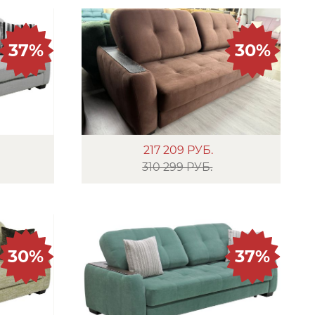
37%
30%
217 209
РУБ.
310 299 РУБ.
30%
37%