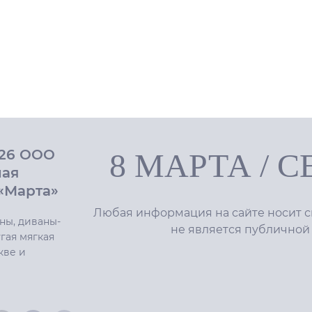
026 ООО
8 МАРТА
/
С
ная
«Марта»
Любая информация на сайте носит с
ны, диваны-
не является публичной
гая мягкая
кве и