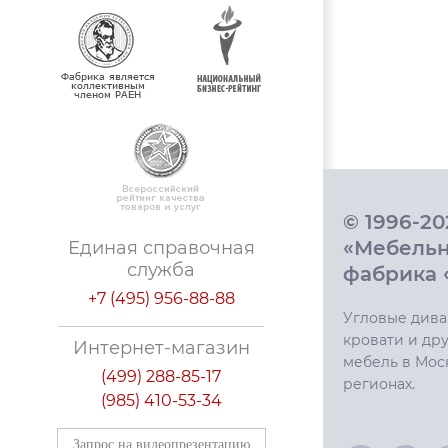
© 1996-2
«Мебель
Единая справочная
служба
фабрика 
+7 (495) 956-88-88
Угловые дива
кровати и дру
Интернет-магазин
мебель в Мос
(499) 288-85-17
регионах.
(985) 410-53-34
Запрос на видеопрезентацию